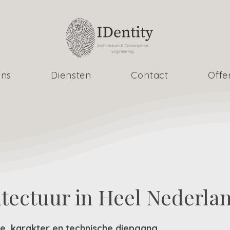
ons
Diensten
Contact
Offe
itectuur in Heel Nederla
ie, karakter en technische diepgang