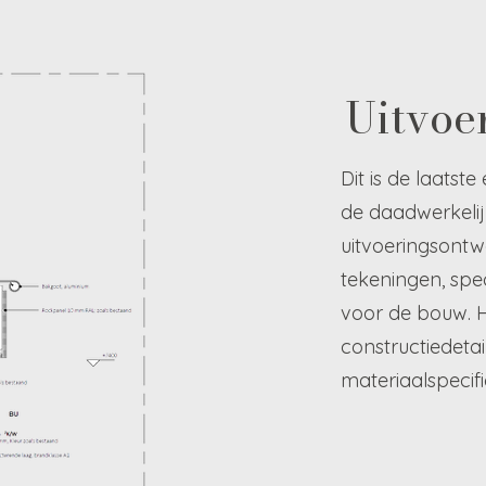
Uitvoe
Dit is de laatst
de daadwerkelij
uitvoeringsontw
tekeningen, speci
voor de bouw. H
constructiedetail
materiaalspecific