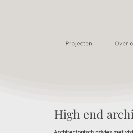
Projecten
Over 
High end arch
Architectonisch advies met vis