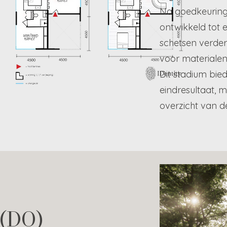
Na goedkeuring
ontwikkeld tot 
schetsen verder
voor materialen
Dit stadium bied
eindresultaat, 
overzicht van d
 (DO)