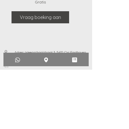
Gratis
Gratis
Vraag boeking aan
Adres:
Weegschaalstraat 3, 5632 CW Eindhoven
+31628851311
Identity.architectuur@gmail.com
+31628851311
KVK-nummer:
90821807
Algemene voorwaarden