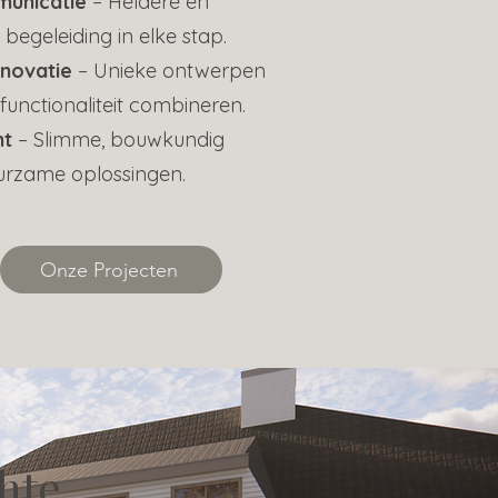
municatie
– Heldere en
begeleiding in elke stap.
nnovatie
– Unieke ontwerpen
 functionaliteit combineren.
ht
– Slimme, bouwkundig
urzame oplossingen.
Onze Projecten
hte