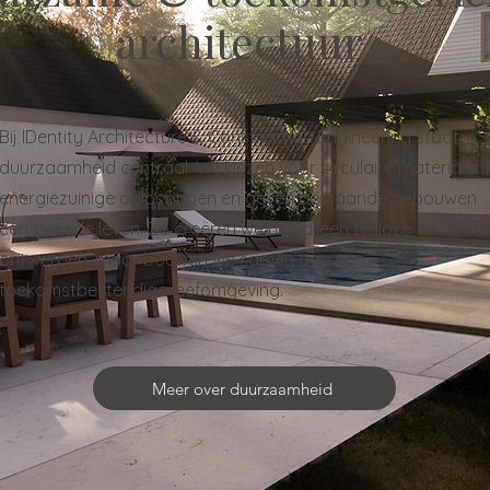
architectuur
Bij IDentity Architecture & Construction Engineering staat
duurzaamheid centraal. Wij kiezen voor circulaire materialen,
energiezuinige oplossingen en geven bestaande gebouwen
een tweede leven. Zo creëren we niet alleen tijdloze
ontwerpen, maar bouwen we samen aan een
toekomstbestendige leefomgeving.
Meer over duurzaamheid