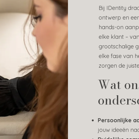
Bij IDentity dr
ontwerp en een
hands-on aanp
elke klant – va
grootschalige g
elke fase van h
zorgen de juist
Wat on
onders
Persoonlijke a
jouw ideeën na