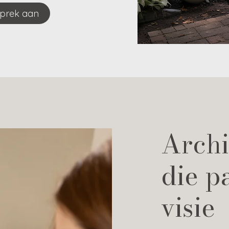
sprek aan
Archi
die p
visie