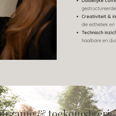
Duidelijke com
gestructureerde 
Creativiteit & i
die esthetiek en
Technisch inzic
haalbare en du
urzame & toekomstgeric